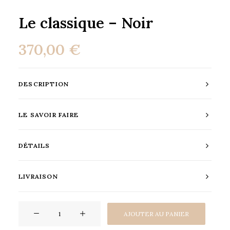
Le classique – Noir
370,00
€
DESCRIPTION
LE SAVOIR FAIRE
DÉTAILS
LIVRAISON
quantité
Altern
AJOUTER AU PANIER
de