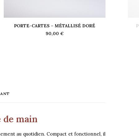
PORTE-CARTES – MÉTALLISÉ DORÉ
P
AJOUTER AU PANIER
90,00
€
GANT
e de main
nement au quotidien. Compact et fonctionnel, il