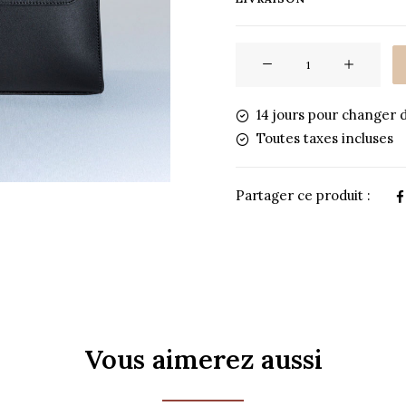
quantité
de
Sac
14 jours pour changer d
à
Toutes taxes incluses
main
en
cuir
Partager ce produit :
noir
-
Le
désiré
Vous aimerez aussi