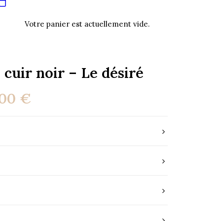
Votre panier est actuellement vide.
 cuir noir – Le désiré
Le
,00
€
prix
al
actuel
 :
est :
00 €.
260,00 €.