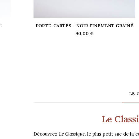
E
PORTE-CARTES – NOIR FINEMENT GRAINÉ
AJOUTER AU PANIER
90,00
€
.
LE 
Le Class
Découvrez
Le Classique
, le plus petit sac de l