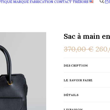
UTIQUE
MARQUE
FABRICATION
CONTACT
TRÉSORS
Sac à main en
Le
370,00
€
260
prix
initi
DESCRIPTION
était
370,
LE SAVOIR FAIRE
DÉTAILS
LIVRAISON